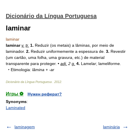
Dicionário da Língua Portuguesa
laminar
laminar
laminar
v.
tr.
1.
Reduzir (os metais) a lâminas, por meio de
laminador.
2.
Reduzir uniformemente a espessura de.
3.
Revestir
(um cartão, uma folha, uma gravura, etc.) de material
transparente para proteger. •
adj.
2
g.
4.
Lamelar; lameliforme.
‣ Etimologia:
lâmina + -ar
Dicionário da Língua Portuguesa
.
2012
.
Игры ⚽
Нужен реферат?
Synonyms
:
Laminated
laminagem
laminária