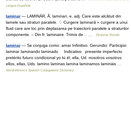
Lengua Española
laminar
— LAMINÁR, Ă, laminari, e, adj. Care este alcătuit din
lamele sau straturi paralele. ♢ Curgere laminară = curgere a unui
fluid care are loc prin deplasarea pe traiectorii paralele a straturilor
componente. – Din fr. laminaire. Trimis de… …
Dicționar Român
laminar
— Se conjuga como: amar Infinitivo: Gerundio: Participio:
laminar laminando laminado Indicativo presente imperfecto
pretérito futuro condicional yo tú él, ella, Ud. nosotros vosotros
ellos, ellas, Uds. lamino laminas lamina laminamos lamináis …
Wordreference Spanish Conjugations Dictionary