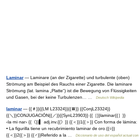
Laminar
— Laminare (an der Zigarette) und turbulente (oben)
Strömung am Beispiel des Rauchs einer Zigarette. Die laminare
Strömung (lat. lamina „Platte“) ist die Bewegung von Flüssigkeiten
und Gasen, bei der keine Turbulenzen… …
Deutsch Wikipedia
laminar
— {{＃}}{{LM L23324}}{{〓}} {{ConjL23324}}
{{＼}}CONJUGACIÓN{{／}}{{SynL23903}} {{［}}laminar{{］}}
‹la·mi·nar› {{《}}▍ adj.inv.{{》}} {{＜}}1{{＞}} Con forma de lámina:
• La figurilla tiene un recubrimiento laminar de oro.{{○}}
{{＜}}2{{＞}} {{♂}}Referido a la …
Diccionario de uso del español actual con