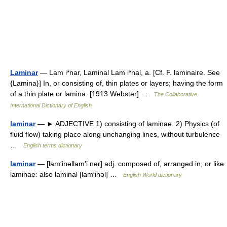
Laminar
— Lam i*nar, Laminal Lam i*nal, a. [Cf. F. laminaire. See
{Lamina}] In, or consisting of, thin plates or layers; having the form
of a thin plate or lamina. [1913 Webster] …
The Collaborative
International Dictionary of English
laminar
— ► ADJECTIVE 1) consisting of laminae. 2) Physics (of
fluid flow) taking place along unchanging lines, without turbulence
…
English terms dictionary
laminar
— [lam′inəllam′i nər] adj. composed of, arranged in, or like
laminae: also laminal [lam′inəl] …
English World dictionary