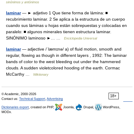
sinónimos y antónimos
laminar
— ► adjetivo 1 Que tiene forma de lámina: ■
recubrimiento laminar. 2 Se aplica a la estructura de un cuerpo
cuando sus láminas u hojas están sobrepuestas y colocadas en
paralelo: ■ algunos minerales tienen estructura laminar.
SINÓNIMO laminoso ►… …
Enciclopedia Universal
laminar
— adjective /ˈlæmɪnə/ a) of fluid motion, smooth and
regular, flowing as though in different layers , 1992: The laminar
bands of color to the west bleeding out under the hammered
clouds. A sudden violetcolored hooding of the earth. Cormac
McCarthy …
Wiktionary
© Academic, 2000-2026
18+
Contact us:
Technical Support
,
Advertising
Dictionaries export
, created on PHP,
Joomla,
Drupal,
WordPress,
MODx.